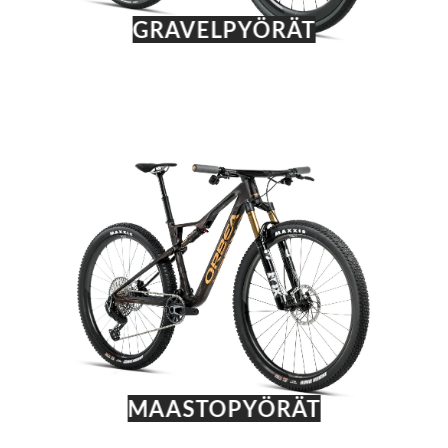
GRAVELPYÖRÄT
MAASTOPYÖRÄT