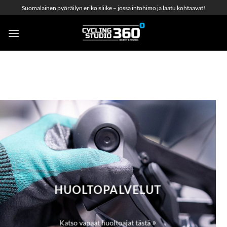
Skip
Suomalainen pyöräilyn erikoisliike – jossa intohimo ja laatu kohtaavat!
to
content
HUOLTOPALVELUT
»
Katso vapaat huoltoajat tästä