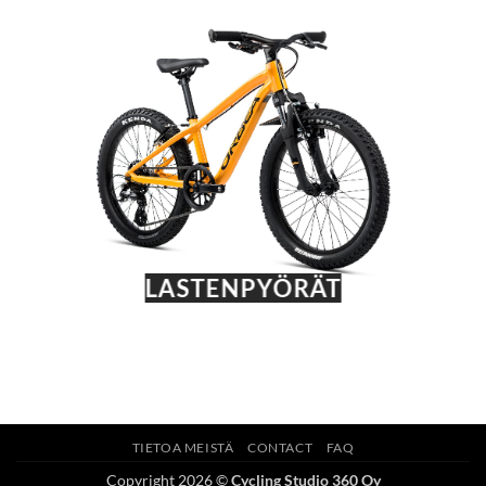
LASTENPYÖRÄT
TIETOA MEISTÄ
CONTACT
FAQ
Copyright 2026 ©
Cycling Studio 360 Oy