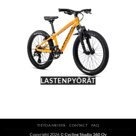
LASTENPYÖRÄT
TIETOA MEISTÄ
CONTACT
FAQ
Copyright 2026 ©
Cycling Studio 360 Oy