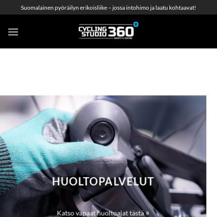
Skip
Suomalainen pyöräilyn erikoisliike – jossa intohimo ja laatu kohtaavat!
to
content
HUOLTOPALVELUT
»
Katso vapaat huoltoajat tästä