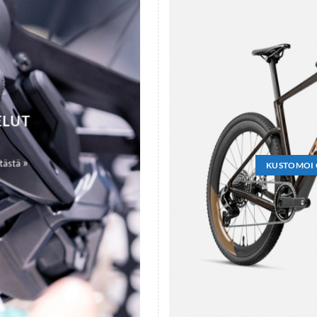
ELUT
»
 tästä
KUSTOMOI 