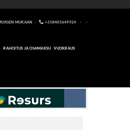
MUKSEN MUKAAN
+358405649924
-
-
D
RAHOITUS JA OSAMAKSU
VUOKRAUS