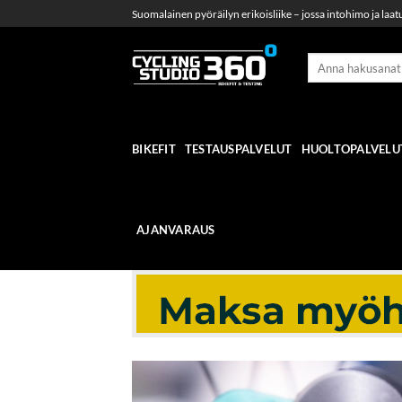
Skip
Suomalainen pyöräilyn erikoisliike – jossa intohimo ja laat
to
content
BIKEFIT
TESTAUSPALVELUT
HUOLTOPALVELU
AJANVARAUS