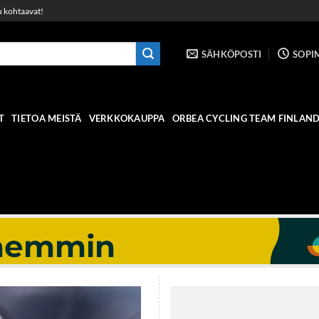
u kohtaavat!
SÄHKÖPOSTI
SOPI
T
TIETOA MEISTÄ
VERKKOKAUPPA
ORBEA CYCLING TEAM FINLAN