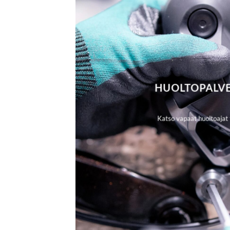
HUOLTOPALV
Katso vapaat huoltoajat