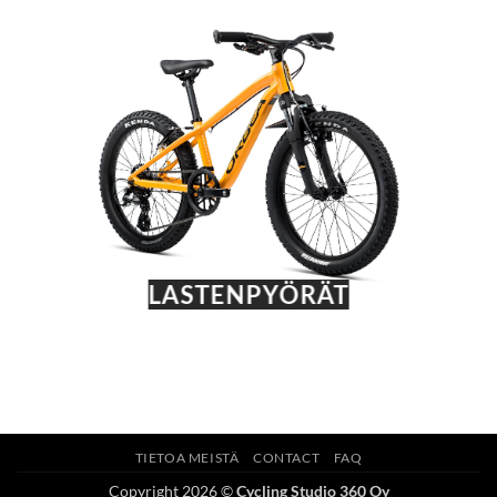
LASTENPYÖRÄT
TIETOA MEISTÄ
CONTACT
FAQ
Copyright 2026 ©
Cycling Studio 360 Oy