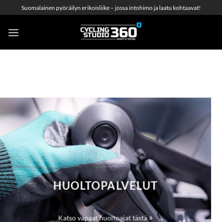
Skip
Suomalainen pyöräilyn erikoisliike – jossa intohimo ja laatu kohtaavat!
to
content
HUOLTOPALVELUT
»
Katso vapaat huoltoajat tästä