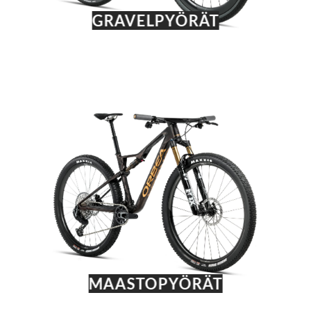
GRAVELPYÖRÄT
MAASTOPYÖRÄT