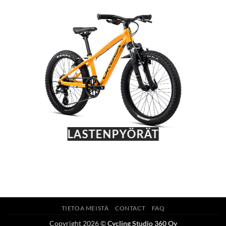
LASTENPYÖRÄT
TIETOA MEISTÄ
CONTACT
FAQ
Copyright 2026 ©
Cycling Studio 360 Oy