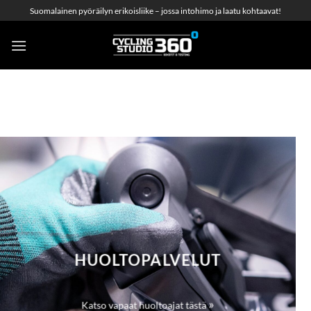
Skip
Suomalainen pyöräilyn erikoisliike – jossa intohimo ja laatu kohtaavat!
to
content
HUOLTOPALVELUT
»
Katso vapaat huoltoajat tästä