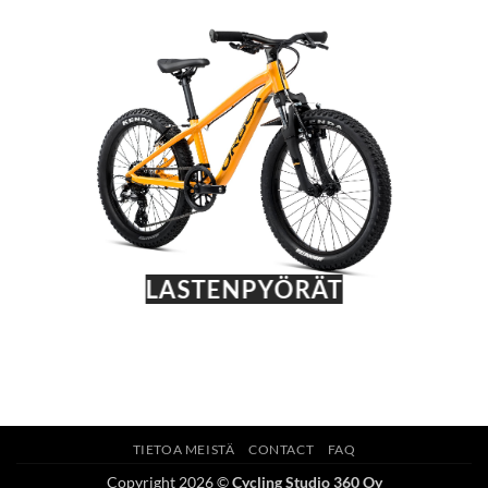
LASTENPYÖRÄT
TIETOA MEISTÄ
CONTACT
FAQ
Copyright 2026 ©
Cycling Studio 360 Oy