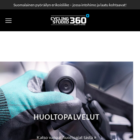
Skip
Suomalainen pyöräilyn erikoisliike – jossa intohimo ja laatu kohtaavat!
to
content
HUOLTOPALVELUT
»
Katso vapaat huoltoajat tästä