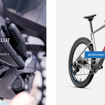
ELUT
»
 tästä
KUSTOMOI 