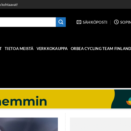
u kohtaavat!
SÄHKÖPOSTI
SOPI
T
TIETOA MEISTÄ
VERKKOKAUPPA
ORBEA CYCLING TEAM FINLAN