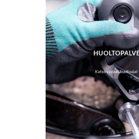
HUOLTOPALV
Katso vapaat huoltoajat