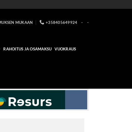
MUKSEN MUKAAN
+358405649924
-
-
D
RAHOITUS JA OSAMAKSU
VUOKRAUS