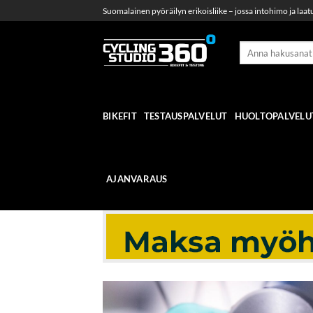
Skip
Suomalainen pyöräilyn erikoisliike – jossa intohimo ja laat
to
content
BIKEFIT
TESTAUSPALVELUT
HUOLTOPALVELU
AJANVARAUS