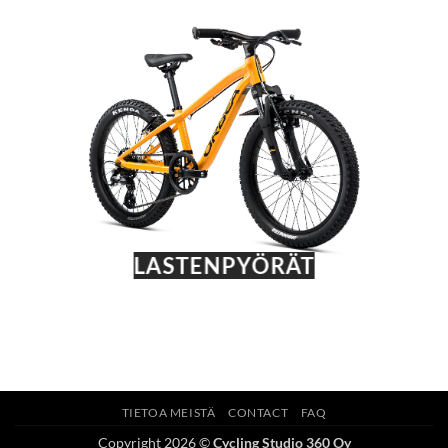
LASTENPYÖRÄT
TIETOA MEISTÄ
CONTACT
FAQ
Copyright 2026 ©
Cycling Studio 360 Oy