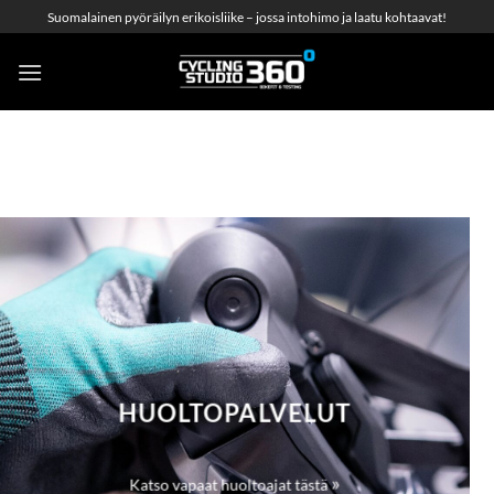
Skip
Suomalainen pyöräilyn erikoisliike – jossa intohimo ja laatu kohtaavat!
to
content
HUOLTOPALVELUT
»
Katso vapaat huoltoajat tästä