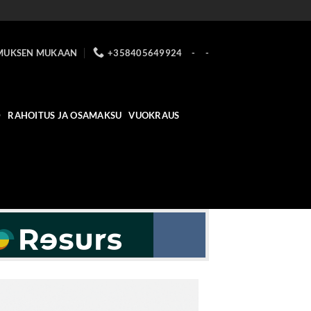
MUKSEN MUKAAN
+358405649924
-
-
D
RAHOITUS JA OSAMAKSU
VUOKRAUS