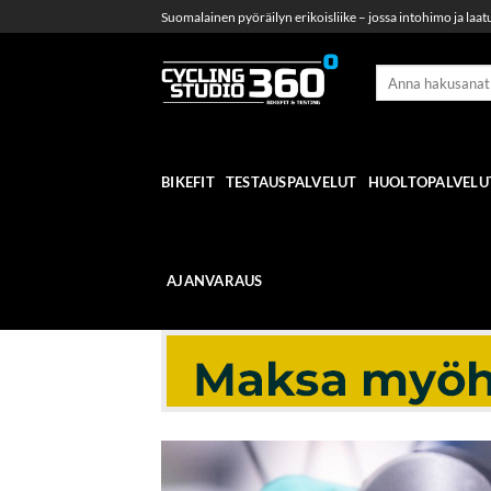
Skip
Suomalainen pyöräilyn erikoisliike – jossa intohimo ja laat
to
content
BIKEFIT
TESTAUSPALVELUT
HUOLTOPALVELU
AJANVARAUS