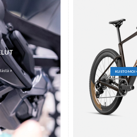
ELUT
»
 tästä
KUSTOMOI 