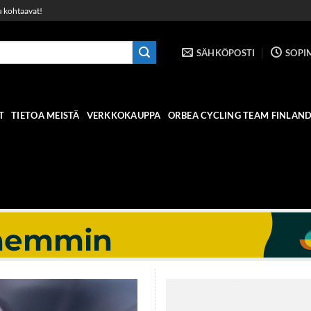
u kohtaavat!
SÄHKÖPOSTI
SOPI
T
TIETOA MEISTÄ
VERKKOKAUPPA
ORBEA CYCLING TEAM FINLAN