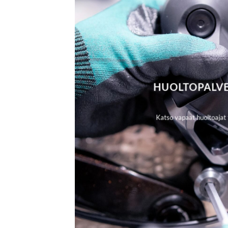
HUOLTOPALV
Katso vapaat huoltoajat