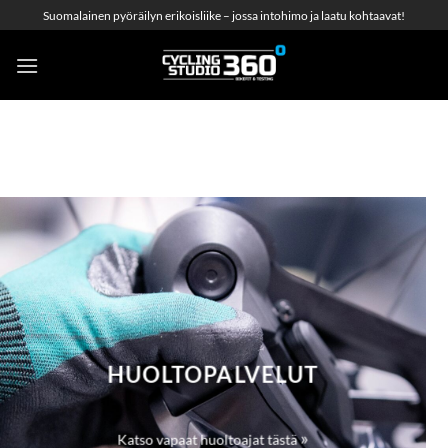
Skip
Suomalainen pyöräilyn erikoisliike – jossa intohimo ja laatu kohtaavat!
to
content
HUOLTOPALVELUT
»
Katso vapaat huoltoajat tästä