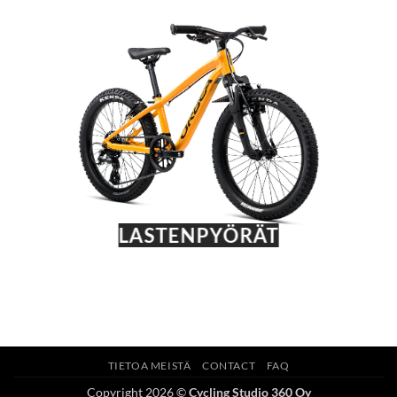
LASTENPYÖRÄT
TIETOA MEISTÄ
CONTACT
FAQ
Copyright 2026 ©
Cycling Studio 360 Oy