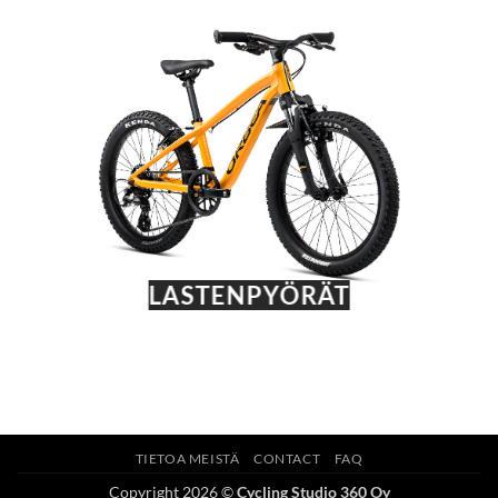
LASTENPYÖRÄT
TIETOA MEISTÄ
CONTACT
FAQ
Copyright 2026 ©
Cycling Studio 360 Oy