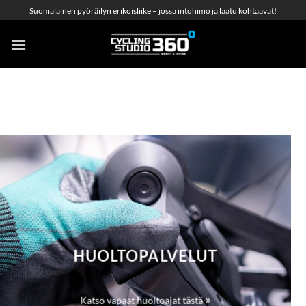
Skip
Suomalainen pyöräilyn erikoisliike – jossa intohimo ja laatu kohtaavat!
to
content
HUOLTOPALVELUT
»
Katso vapaat huoltoajat tästä