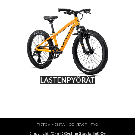
LASTENPYÖRÄT
TIETOA MEISTÄ
CONTACT
FAQ
Copyright 2026 ©
Cycling Studio 360 Oy