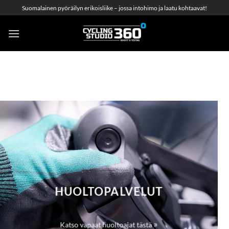
Skip
Suomalainen pyöräilyn erikoisliike – jossa intohimo ja laatu kohtaavat!
to
content
HUOLTOPALVELUT
»
Katso vapaat huoltoajat tästä