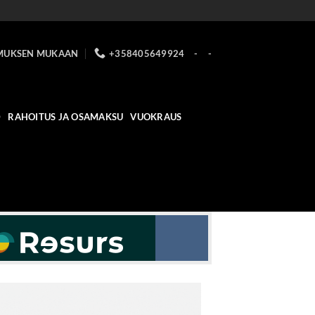
MUKSEN MUKAAN
+358405649924
-
-
D
RAHOITUS JA OSAMAKSU
VUOKRAUS