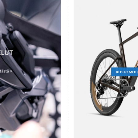
ELUT
»
 tästä
KUSTOMOI 