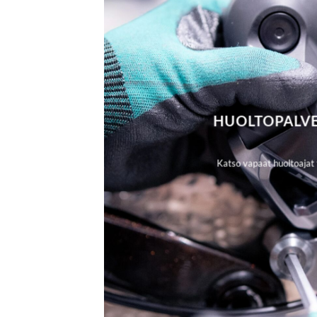
HUOLTOPALV
Katso vapaat huoltoajat