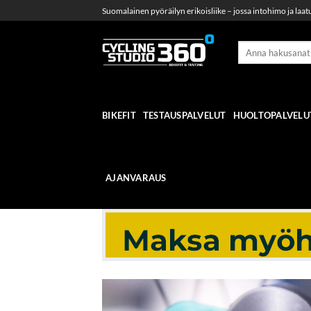
Skip
Suomalainen pyöräilyn erikoisliike – jossa intohimo ja laat
to
content
BIKEFIT
TESTAUSPALVELUT
HUOLTOPALVELU
AJANVARAUS