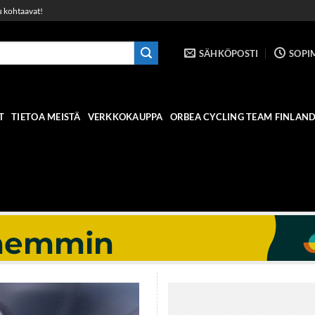
u kohtaavat!
SÄHKÖPOSTI
SOPI
T
TIETOA MEISTÄ
VERKKOKAUPPA
ORBEA CYCLING TEAM FINLAN