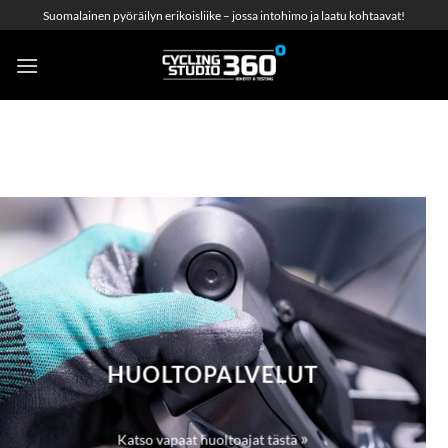
Skip
Suomalainen pyöräilyn erikoisliike – jossa intohimo ja laatu kohtaavat!
to
content
HUOLTOPALVELUT
»
Katso vapaat huoltoajat tästä