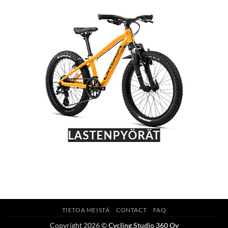
LASTENPYÖRÄT
TIETOA MEISTÄ
CONTACT
FAQ
Copyright 2026 ©
Cycling Studio 360 Oy