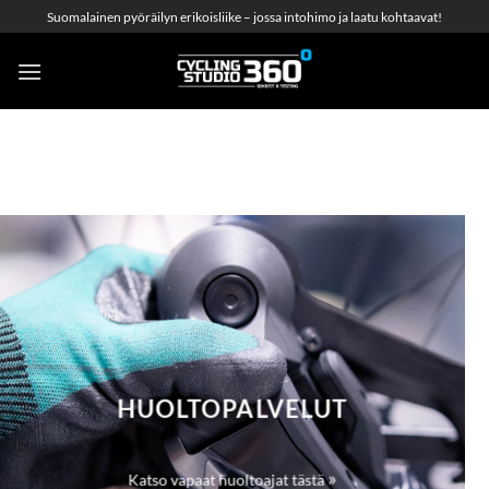
Skip
Suomalainen pyöräilyn erikoisliike – jossa intohimo ja laatu kohtaavat!
to
content
HUOLTOPALVELUT
»
Katso vapaat huoltoajat tästä