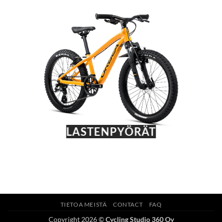
LASTENPYÖRÄT
TIETOA MEISTÄ
CONTACT
FAQ
Copyright 2026 ©
Cycling Studio 360 Oy