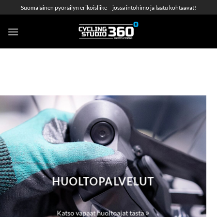
Skip
Suomalainen pyöräilyn erikoisliike – jossa intohimo ja laatu kohtaavat!
to
content
HUOLTOPALVELUT
»
Katso vapaat huoltoajat tästä