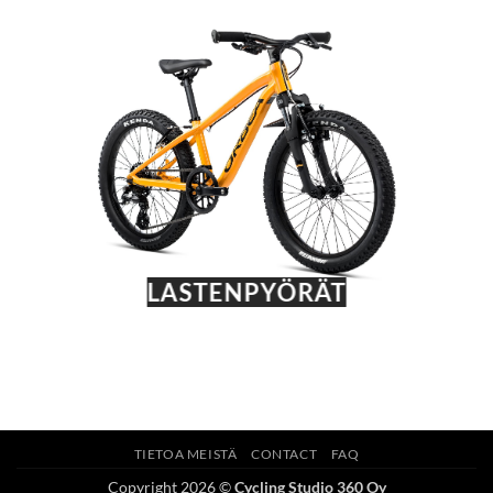
LASTENPYÖRÄT
TIETOA MEISTÄ
CONTACT
FAQ
Copyright 2026 ©
Cycling Studio 360 Oy